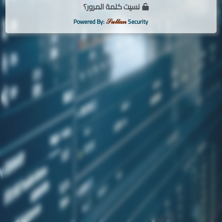
نسيت كلمة المرور؟
𝒮𝓊𝓁𝓉𝒶𝓃
Powered By:
Security